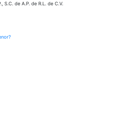
 S.C. de A.P. de R.L. de C.V.
enor?