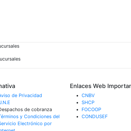
sucursales
ativa
Enlaces Web Importa
Aviso de Privacidad
CNBV
U.N.E
SHCP
Despachos de cobranza
FOCOOP
Términos y Condiciones del
CONDUSEF
Servicio Electrónico por
Internet