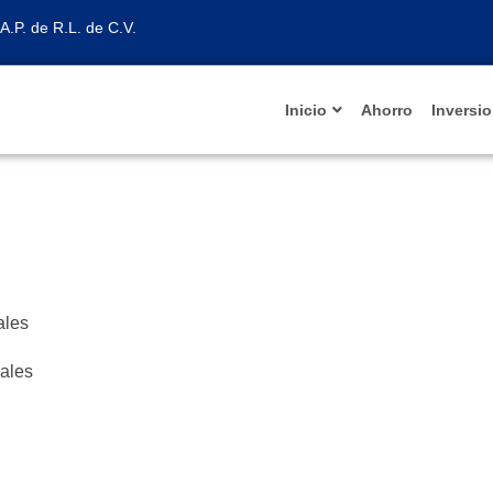
A.P. de R.L. de C.V.
Inicio
Ahorro
Inversi
sales