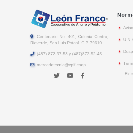
Norm
Aviso
Centenario No. 401, Colonia Centro,
U.N.
Rioverde, San Luis Potosí. C.P. 79610
Desp
(487) 872-37-53 y (487)872-52-45
Térmi
mercadotecnia@cplf.coop
Elec