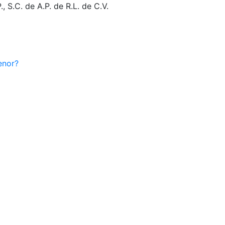
 S.C. de A.P. de R.L. de C.V.
enor?