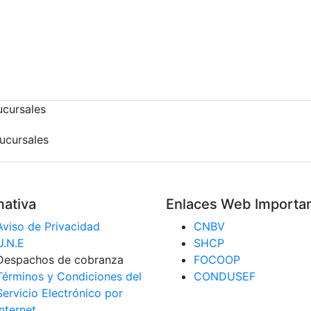
sucursales
ativa
Enlaces Web Importa
Aviso de Privacidad
CNBV
U.N.E
SHCP
Despachos de cobranza
FOCOOP
Términos y Condiciones del
CONDUSEF
Servicio Electrónico por
Internet