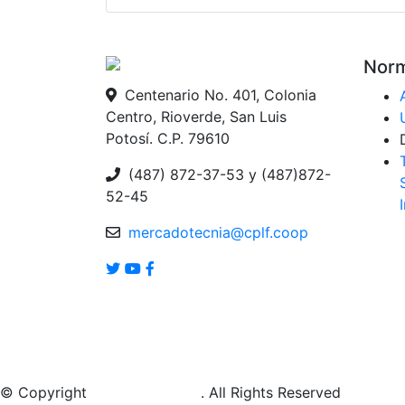
Norm
Centenario No. 401, Colonia
Centro, Rioverde, San Luis
Potosí. C.P. 79610
(487) 872-37-53 y (487)872-
52-45
mercadotecnia@cplf.coop
© Copyright
SIATI By
Tecsolt
. All Rights Reserved