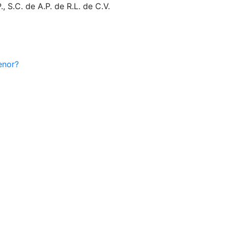
 S.C. de A.P. de R.L. de C.V.
enor?