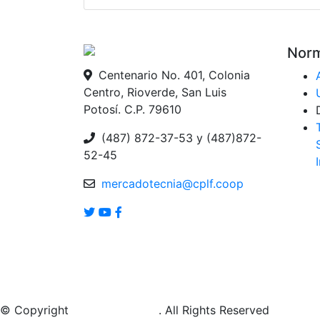
Norm
Centenario No. 401, Colonia
Centro, Rioverde, San Luis
Potosí. C.P. 79610
(487) 872-37-53 y (487)872-
52-45
mercadotecnia@cplf.coop
© Copyright
SIATI By
Tecsolt
. All Rights Reserved