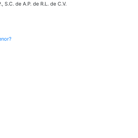
 S.C. de A.P. de R.L. de C.V.
enor?