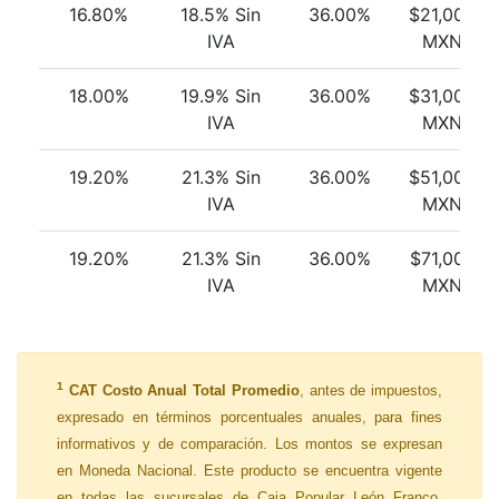
16.80%
18.5% Sin
36.00%
$21,000
IVA
MXN
18.00%
19.9% Sin
36.00%
$31,000
IVA
MXN
19.20%
21.3% Sin
36.00%
$51,000
IVA
MXN
19.20%
21.3% Sin
36.00%
$71,000
IVA
MXN
1
CAT Costo Anual Total Promedio
, antes de impuestos,
expresado en términos porcentuales anuales, para fines
informativos y de comparación. Los montos se expresan
en Moneda Nacional. Este producto se encuentra vigente
en todas las sucursales de Caja Popular León Franco,